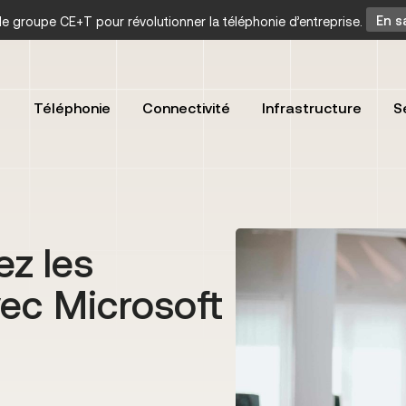
t le groupe CE+T pour révolutionner la téléphonie d’entreprise.
En s
Téléphonie
Connectivité
Infrastructure
S
ez les
vec Microsoft