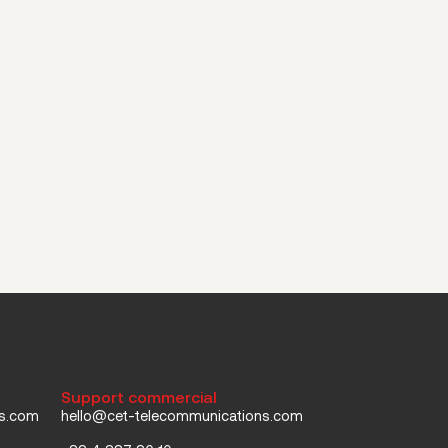
Support commercial
ns.com
hello@cet-telecommunications.com