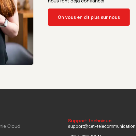
nous font déjà confiance!
On vous en dit plus sur nous
Support technique
nie Cloud
support@cet-telecommunicatio