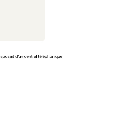
Cas cli
isposait d’un central téléphonique
4000 appe
Lire la sui