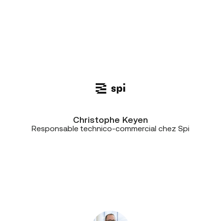
compétents, professionnels et
disponibles. Avoir, par exemple, une
personne dédiée chez CE+T comme
interlocuteur unique, c’était vraiment
super”
Christophe Keyen
Responsable technico-commercial chez Spi
“Nous travaillons avec CE+T
Télécommunications depuis très
longtemps et surtout en toute
confiance, y compris en situation de
crise.”