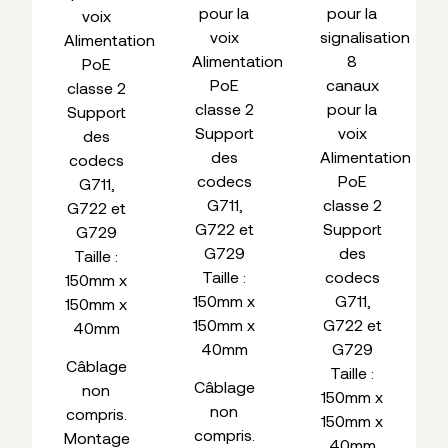
pour la
pour la
voix
voix
signalisation
Alimentation
Alimentation
8
PoE
PoE
canaux
classe 2
classe 2
pour la
Support
Support
voix
des
des
Alimentation
codecs
codecs
PoE
G711,
G711,
classe 2
G722 et
G722 et
Support
G729
G729
des
Taille :
Taille :
codecs
150mm x
150mm x
G711,
150mm x
150mm x
G722 et
40mm
40mm
G729
Câblage
Taille :
Câblage
non
150mm x
non
compris.
150mm x
compris.
Montage
40mm