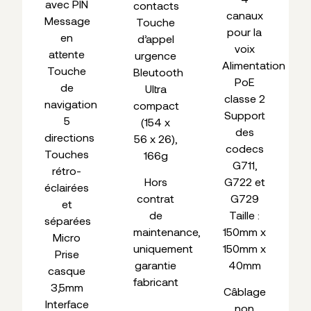
avec PIN
contacts
canaux
Message
Touche
pour la
en
d’appel
voix
attente
urgence
Alimentation
Touche
Bleutooth
PoE
de
Ultra
classe 2
navigation
compact
Support
5
(154 x
des
directions
56 x 26),
codecs
Touches
166g
G711,
rétro-
G722 et
Hors
éclairées
G729
contrat
et
Taille :
de
séparées
150mm x
maintenance,
Micro
150mm x
uniquement
Prise
40mm
garantie
casque
fabricant
3,5mm
Câblage
Interface
non