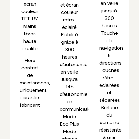
en veille
écran
et écran
jusqu’à
couleur
couleur
300
TFT 1.8″
rétro-
heures
Mains
éclairé.
Touche
libres
Fiabilité
de
haute
grâce à
navigation
qualité
300
5
heures
Hors
directions
d’autonomie
contrat
Touches
en veille.
de
rétro-
Jusqu’à
maintenance,
éclairées
14h
uniquement
et
d’autonomie
garantie
séparées
en
fabricant
Surface
communication
du
Mode
combiné
Eco Plus
résistante
Mode
à une
silence