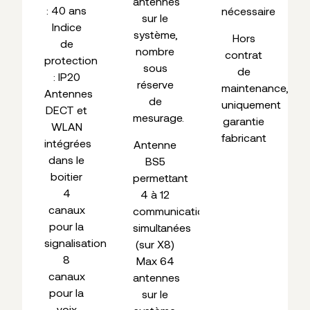
antennes
: 40 ans
nécessaire
sur le
Indice
système,
Hors
de
nombre
contrat
protection
sous
de
: IP20
réserve
maintenance,
Antennes
de
uniquement
DECT et
mesurage.
garantie
WLAN
fabricant
intégrées
Antenne
dans le
BS5
boitier
permettant
4
4 à 12
canaux
communications
pour la
simultanées
signalisation
(sur X8)
8
Max 64
canaux
antennes
pour la
sur le
voix