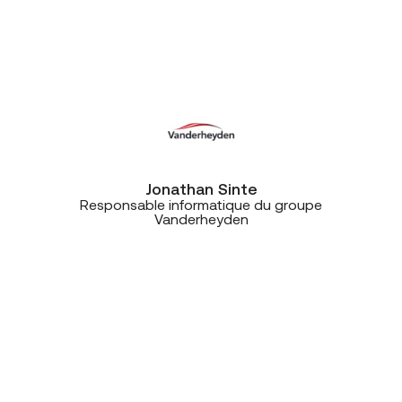
opérationnels: central
téléphonique, connectivité, ça
tournait parfaitement.”
Jonathan Sinte
Responsable informatique du groupe
Vanderheyden
“Ce projet est vraiment une belle
réussite. La solution Unify est idéale
pour Spi, mais ce qui m’a
impressionné, c’est la qualité de la
communication et de la collaboration
entre nous, Win et CE+T. Une très
belle expérience avec des gens