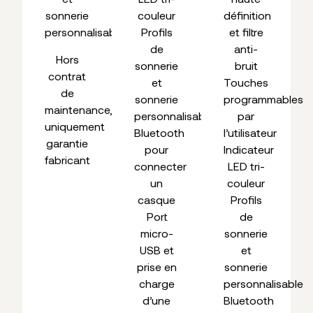
sonnerie
couleur
définition
personnalisable
Profils
et filtre
de
anti-
Hors
sonnerie
bruit
contrat
et
Touches
de
sonnerie
programmables
maintenance,
personnalisable
par
uniquement
Bluetooth
l’utilisateur
garantie
pour
Indicateur
fabricant
connecter
LED tri-
un
couleur
casque
Profils
Port
de
micro-
sonnerie
USB et
et
prise en
sonnerie
charge
personnalisable
d’une
Bluetooth