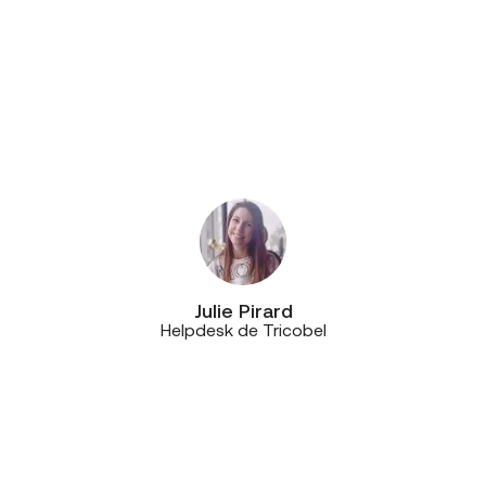
travaillent au sein de mêmes
bureaux, connaissent leurs clients
et, donc, leur matériel. Cela signifie
qu’on ne doit pas réexpliquer le
dossier chaque fois à des personnes
différentes quand on les contacte.”
Julie Pirard
Helpdesk de Tricobel
“C’est une véritable relation de
qualité et de confiance, mais aussi
de proximité, car les équipes de
CE+T sont toujours très réactives et
disponibles en cas de souci