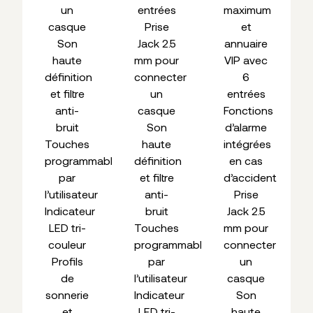
un
entrées
maximum
casque
Prise
et
Son
Jack 2.5
annuaire
haute
mm pour
VIP avec
définition
connecter
6
et filtre
un
entrées
anti-
casque
Fonctions
bruit
Son
d’alarme
Touches
haute
intégrées
programmables
définition
en cas
par
et filtre
d’accident
l’utilisateur
anti-
Prise
Indicateur
bruit
Jack 2.5
LED tri-
Touches
mm pour
couleur
programmables
connecter
Profils
par
un
de
l’utilisateur
casque
sonnerie
Indicateur
Son
et
LED tri-
haute