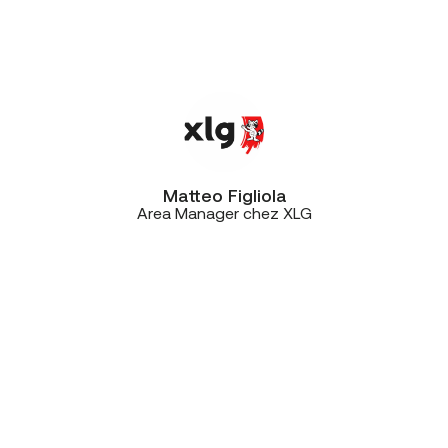
choisi de faire confiance à CE+T,
notamment en raison de l’excellent
rapport qualité-prix proposé”
Matteo Figliola
Area Manager chez XLG
“On a évalué les prix et les
technologies, mais aussi le feeling.
Dès nos premiers échanges avec
CE+T, le contact humain a fait la
différence. Non seulement CE+T
s’est adapté à notre timing, mais ils
ont été très réactifs, professionnels
et efficaces. En moins de quatre
jours, tous nos sites étaient