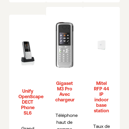
Gigaset
Mitel
M3 Pro
RFP 44
Unify
Avec
IP
OpenScape
chargeur
indoor
DECT
base
Phone
station
SL6
Téléphone
haut de
Taux de
Grand
gamme