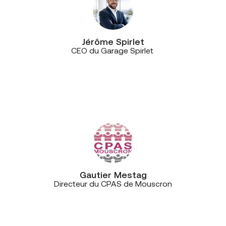
Jérôme Spirlet
CEO du Garage Spirlet
“Nous avons une très bonne relation,
à la fois avec les techniciens de
l’opérateur, mais également avec le
service commercial.”
Gautier Mestag
Directeur du CPAS de Mouscron
“Le gros point fort de CE+T
Télécommunications? Ils ont une
seule équipe, qui varie peu. Ils