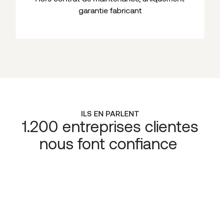
garantie fabricant
ILS EN PARLENT
1.200 entreprises clientes
nous font confiance
“Lorsque nous avons choisi CE+T
Télécommunications, c’est le fait de
pouvoir connecter la téléphonie sur
le CRM qui nous a convaincus. Nous
partageons la même vision de ce