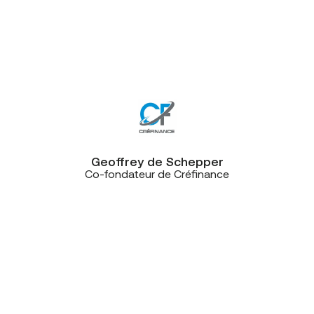
que doit être un bon service client.
D’ailleurs, les équipes de CE+T sont
facilement joignables et efficaces
elles aussi!”
Geoffrey de Schepper
Co-fondateur de Créfinance
“Au moment des travaux
d’aménagement, l’un des postes
importants était de contrôler les
entrées et les sorties du site, mais
aussi de sécuriser et de gérer les
accès au sein du bâtiment. Après
avoir scruté le marché, nous avons