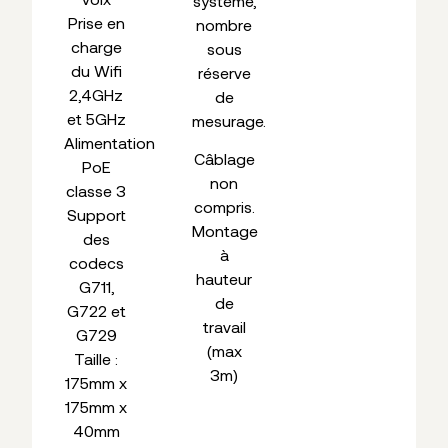
système,
Prise en
nombre
charge
sous
du Wifi
réserve
2,4GHz
de
et 5GHz
mesurage.
Alimentation
Câblage
PoE
non
classe 3
compris.
Support
Montage
des
à
codecs
hauteur
G711,
de
G722 et
travail
G729
(max
Taille :
3m)
175mm x
175mm x
40mm