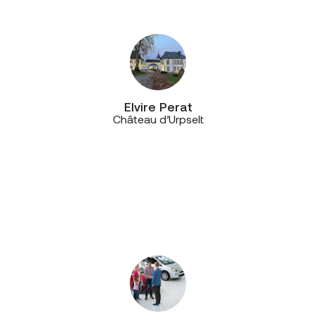
technique.”
Elvire Perat
Château d’Urpselt
“Aujourd’hui, nous avons un
interlocuteur privilégié et c’est un
vrai plus, car il est très réactif,
proactif et disponible, même à
distance. On a noué une véritable
relation de confiance!”