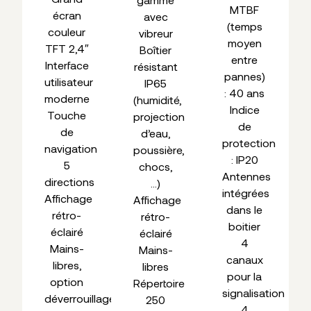
MTBF
écran
avec
(temps
couleur
vibreur
moyen
TFT 2,4″
Boîtier
entre
Interface
résistant
pannes)
utilisateur
IP65
: 40 ans
moderne
(humidité,
Indice
Touche
projection
de
de
d’eau,
protection
navigation
poussière,
: IP20
5
chocs,
Antennes
directions
…)
intégrées
Affichage
Affichage
dans le
rétro-
rétro-
boitier
éclairé
éclairé
4
Mains-
Mains-
canaux
libres,
libres
pour la
option
Répertoire
signalisation
déverrouillage
250
4