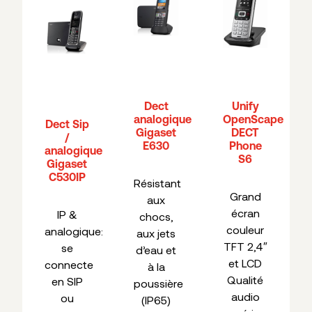
Dect
Unify
analogique
OpenScape
Dect Sip
Gigaset
DECT
/
E630
Phone
analogique
S6
Gigaset
C530IP
Résistant
Grand
aux
écran
IP &
chocs,
couleur
analogique:
aux jets
TFT 2,4″
se
d’eau et
et LCD
connecte
à la
Qualité
en SIP
poussière
audio
ou
(IP65)