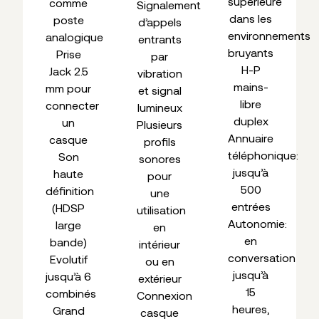
supérieure
comme
Signalement
dans les
poste
d’appels
environnements
analogique
entrants
bruyants
Prise
par
H-P
Jack 2.5
vibration
mains-
mm pour
et signal
libre
connecter
lumineux
duplex
un
Plusieurs
Annuaire
casque
profils
téléphonique:
Son
sonores
jusqu’à
haute
pour
500
définition
une
entrées
(HDSP
utilisation
Autonomie:
large
en
en
bande)
intérieur
conversation
Evolutif
ou en
jusqu’à
jusqu’à 6
extérieur
15
combinés
Connexion
heures,
Grand
casque