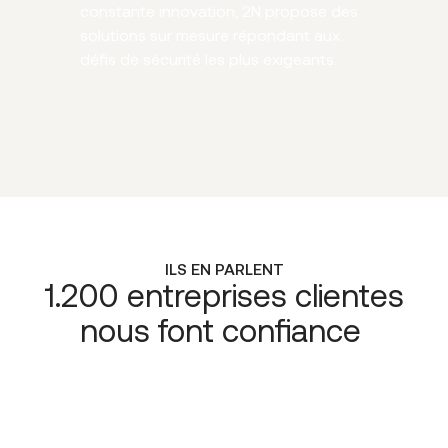
constante innovation, 2N propose des
solutions sur mesure répondant aux
défis de sécurité les plus exigeants.
ILS EN PARLENT
1.200 entreprises clientes
nous font confiance
“Lorsque nous avons choisi CE+T
Télécommunications, c’est le fait de
pouvoir connecter la téléphonie sur