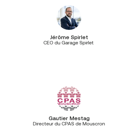
Jérôme Spirlet
CEO du Garage Spirlet
“Nous avons une très bonne relation,
à la fois avec les techniciens de
l’opérateur, mais également avec le
service commercial.”
Gautier Mestag
Directeur du CPAS de Mouscron
“Le gros point fort de CE+T