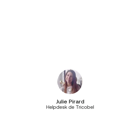
Télécommunications? Ils ont une
seule équipe, qui varie peu. Ils
travaillent au sein de mêmes
bureaux, connaissent leurs clients
et, donc, leur matériel. Cela signifie
qu’on ne doit pas réexpliquer le
dossier chaque fois à des personnes
différentes quand on les contacte.”
Julie Pirard
Helpdesk de Tricobel
“C’est une véritable relation de
qualité et de confiance, mais aussi
de proximité, car les équipes de
CE+T sont toujours très réactives et