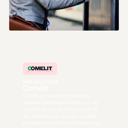
NOS SOLUTIONS
Comelit
Comelit est un acteur majeur des
systèmes de vidéosurveillance et de
contrôle des accès. Avec plus de 60
ans d’expérience, ce leader mondial
propose des solutions innovantes qui