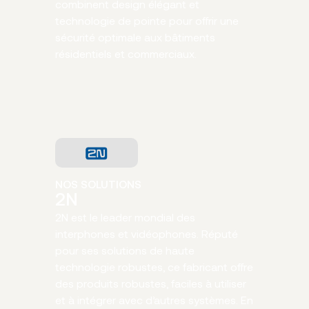
combinent design élégant et
technologie de pointe pour offrir une
sécurité optimale aux bâtiments
résidentiels et commerciaux.
NOS SOLUTIONS
2N
2N est le leader mondial des
interphones et vidéophones. Réputé
pour ses solutions de haute
technologie robustes, ce fabricant offre
des produits robustes, faciles à utiliser
et à intégrer avec d’autres systèmes. En