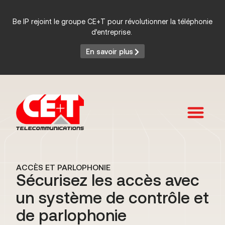
Be IP rejoint le groupe CE+T pour révolutionner la téléphonie
d’entreprise.
En savoir plus
Services et Produits
ACCÈS ET PARLOPHONIE
Sécurisez les accès avec
un système de contrôle et
de parlophonie