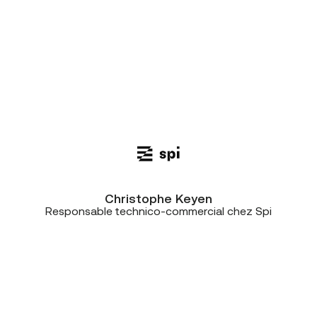
belle expérience avec des gens
compétents, professionnels et
disponibles. Avoir, par exemple, une
personne dédiée chez CE+T comme
interlocuteur unique, c’était vraiment
super”
Christophe Keyen
Responsable technico-commercial chez Spi
“Nous travaillons avec CE+T
Télécommunications depuis très
longtemps et surtout en toute
confiance, y compris en situation de
crise.”