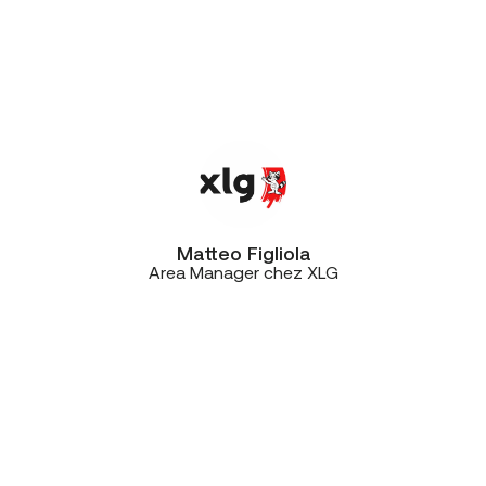
avoir scruté le marché, nous avons
choisi de faire confiance à CE+T,
notamment en raison de l’excellent
rapport qualité-prix proposé”
Matteo Figliola
Area Manager chez XLG
“On a évalué les prix et les
technologies, mais aussi le feeling.
Dès nos premiers échanges avec
CE+T, le contact humain a fait la
différence. Non seulement CE+T
s’est adapté à notre timing, mais ils
ont été très réactifs, professionnels