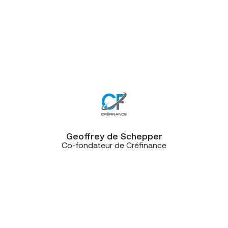
le CRM qui nous a convaincus. Nous
partageons la même vision de ce
que doit être un bon service client.
D’ailleurs, les équipes de CE+T sont
facilement joignables et efficaces
elles aussi!”
Geoffrey de Schepper
Co-fondateur de Créfinance
“Au moment des travaux
d’aménagement, l’un des postes
importants était de contrôler les
entrées et les sorties du site, mais
aussi de sécuriser et de gérer les
accès au sein du bâtiment. Après