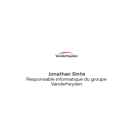
et efficaces. En moins de quatre
jours, tous nos sites étaient
opérationnels: central
téléphonique, connectivité, ça
tournait parfaitement.”
Jonathan Sinte
Responsable informatique du groupe
Vanderheyden
“Ce projet est vraiment une belle
réussite. La solution Unify est idéale
pour Spi, mais ce qui m’a
impressionné, c’est la qualité de la
communication et de la collaboration
entre nous, Win et CE+T. Une très