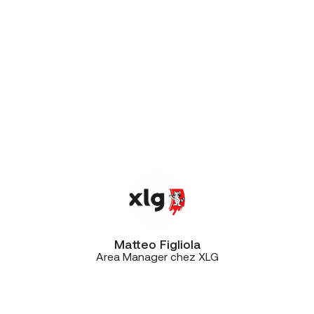
d’aménagement, l’un des postes
importants était de contrôler les
entrées et les sorties du site, mais
aussi de sécuriser et de gérer les
accès au sein du bâtiment. Après
avoir scruté le marché, nous avons
choisi de faire confiance à CE+T,
notamment en raison de l’excellent
rapport qualité-prix proposé”
Matteo Figliola
Area Manager chez XLG
“On a évalué les prix et les
technologies, mais aussi le feeling.
Dès nos premiers échanges avec