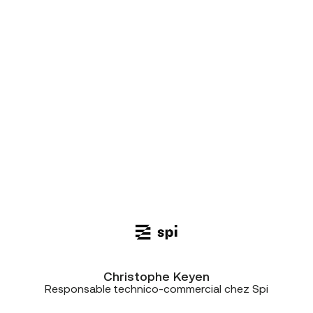
réussite. La solution Unify est idéale
pour Spi, mais ce qui m’a
impressionné, c’est la qualité de la
communication et de la collaboration
entre nous, Win et CE+T. Une très
belle expérience avec des gens
compétents, professionnels et
disponibles. Avoir, par exemple, une
personne dédiée chez CE+T comme
interlocuteur unique, c’était vraiment
super”
Christophe Keyen
Responsable technico-commercial chez Spi
“Nous travaillons avec CE+T