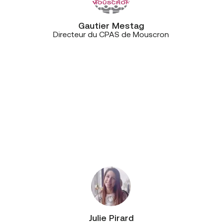
Gautier Mestag
Directeur du CPAS de Mouscron
“Le gros point fort de CE+T
Télécommunications? Ils ont une
seule équipe, qui varie peu. Ils
travaillent au sein de mêmes
bureaux, connaissent leurs clients
et, donc, leur matériel. Cela signifie
qu’on ne doit pas réexpliquer le
dossier chaque fois à des personnes
différentes quand on les contacte.”
Julie Pirard