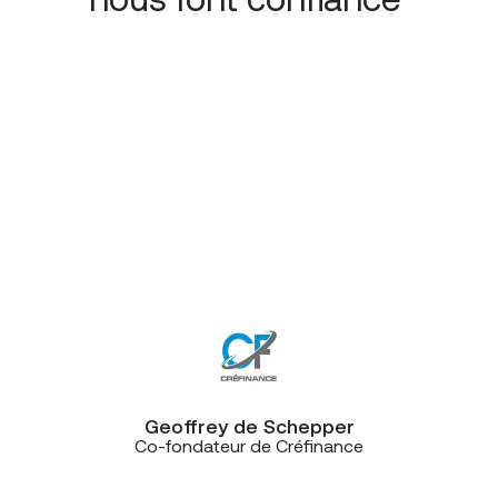
“Lorsque nous avons choisi CE+T
Télécommunications, c’est le fait de
pouvoir connecter la téléphonie sur
le CRM qui nous a convaincus. Nous
partageons la même vision de ce
que doit être un bon service client.
D’ailleurs, les équipes de CE+T sont
facilement joignables et efficaces
elles aussi!”
Geoffrey de Schepper
Co-fondateur de Créfinance
“Au moment des travaux