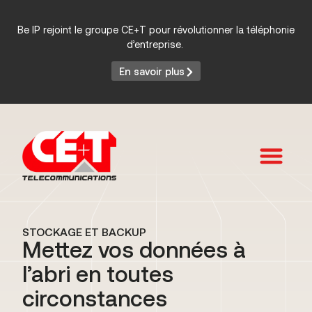
Be IP rejoint le groupe CE+T pour révolutionner la téléphonie
d’entreprise.
En savoir plus
Services et Produits
STOCKAGE ET BACKUP
Mettez vos données à
l’abri en toutes
circonstances