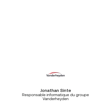
CE+T, le contact humain a fait la
différence. Non seulement CE+T
s’est adapté à notre timing, mais ils
ont été très réactifs, professionnels
et efficaces. En moins de quatre
jours, tous nos sites étaient
opérationnels: central
téléphonique, connectivité, ça
tournait parfaitement.”
Jonathan Sinte
Responsable informatique du groupe
Vanderheyden
“Ce projet est vraiment une belle