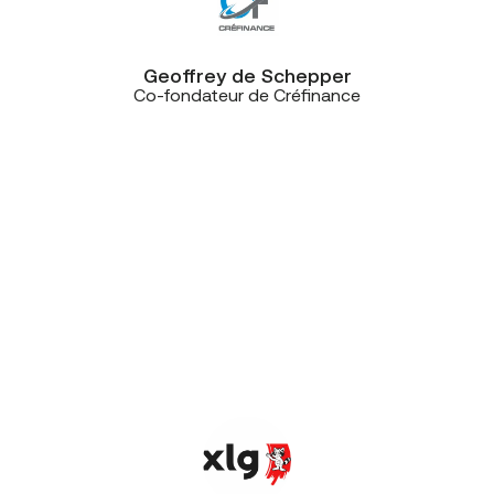
Geoffrey de Schepper
Co-fondateur de Créfinance
“Au moment des travaux
d’aménagement, l’un des postes
importants était de contrôler les
entrées et les sorties du site, mais
aussi de sécuriser et de gérer les
accès au sein du bâtiment. Après
avoir scruté le marché, nous avons
choisi de faire confiance à CE+T,
notamment en raison de l’excellent
rapport qualité-prix proposé”