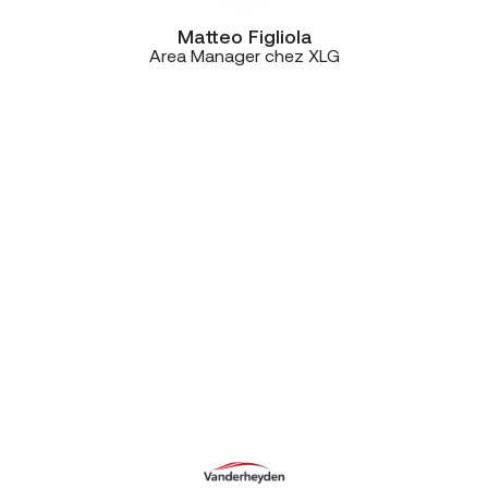
Matteo Figliola
Area Manager chez XLG
“On a évalué les prix et les
technologies, mais aussi le feeling.
Dès nos premiers échanges avec
CE+T, le contact humain a fait la
différence. Non seulement CE+T
s’est adapté à notre timing, mais ils
ont été très réactifs, professionnels
et efficaces. En moins de quatre
jours, tous nos sites étaient
opérationnels: central
téléphonique, connectivité, ça
tournait parfaitement.”