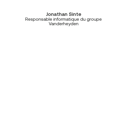
Jonathan Sinte
Responsable informatique du groupe
Vanderheyden
“Ce projet est vraiment une belle
réussite. La solution Unify est idéale
pour Spi, mais ce qui m’a
impressionné, c’est la qualité de la
communication et de la collaboration
entre nous, Win et CE+T. Une très
belle expérience avec des gens
compétents, professionnels et
disponibles. Avoir, par exemple, une
personne dédiée chez CE+T comme
interlocuteur unique, c’était vraiment
super”