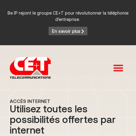
Be IP rejoint le groupe CE+T pour révolutionner la téléphonie
d’entreprise.
En savoir plus
Services et Produits
ACCÈS INTERNET
Utilisez toutes les
possibilités offertes par
internet