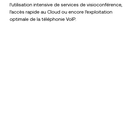
l’utilisation intensive de services de visioconférence,
l’accès rapide au Cloud ou encore l’exploitation
optimale de la téléphonie VoIP.
LE CÂBLE COAX
Vos avantages
Une installation rapide
La mise en service peut être effectuée en
quelques jours
Des débits élevés
La vitesse de téléchargement peut
atteindre 1 Gb/s
Une flexibilité importante
L’adresse IP fixe permet une intégration
aisée à votre infrastructure existante et