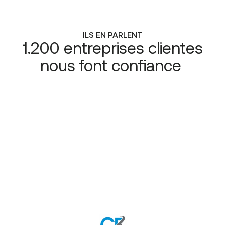
ILS EN PARLENT
1.200 entreprises clientes
nous font confiance
“Lorsque nous avons choisi CE+T
Télécommunications, c’est le fait de
pouvoir connecter la téléphonie sur
le CRM qui nous a convaincus. Nous
partageons la même vision de ce
que doit être un bon service client.
D’ailleurs, les équipes de CE+T sont
facilement joignables et efficaces
elles aussi!”