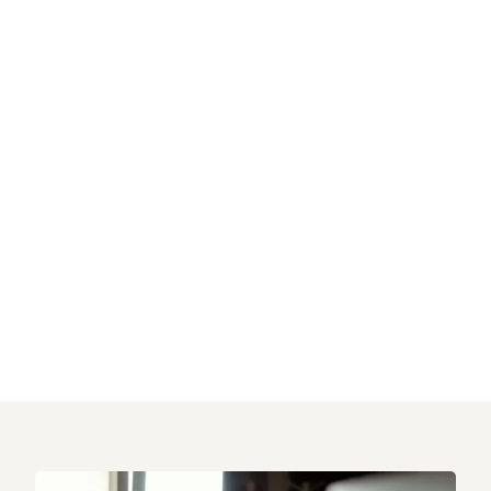
LE GPON
Notre offre
Une connexion internet de grande qualité
et à grande vitesse
Avec adresses IP statiques ou
dynamiques
Un niveau de service garanti
Un backup 4G
Une gestion de bout en bout
À partir de 85€ HTVA par mois