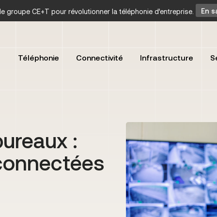
t le groupe CE+T pour révolutionner la téléphonie d’entreprise.
En s
Téléphonie
Connectivité
Infrastructure
S
bureaux :
connectées