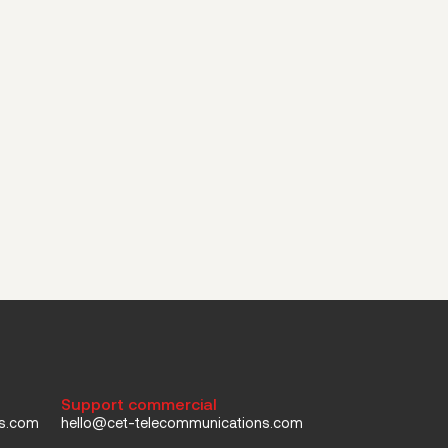
Support commercial
ns.com
hello@cet-telecommunications.com