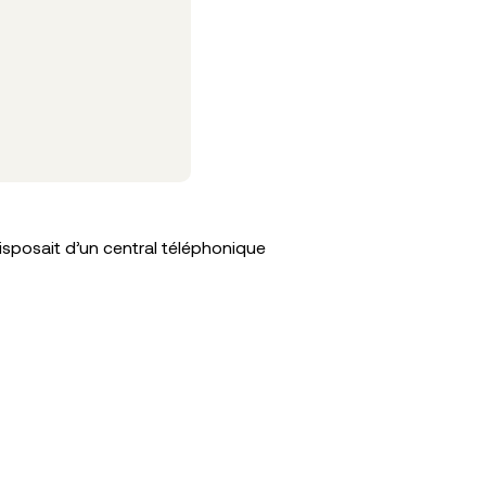
Cas cli
isposait d’un central téléphonique
4000 appe
Lire la sui