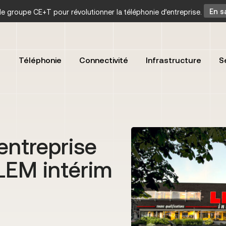
t le groupe CE+T pour révolutionner la téléphonie d’entreprise.
En s
Téléphonie
Connectivité
Infrastructure
S
entreprise
LEM intérim