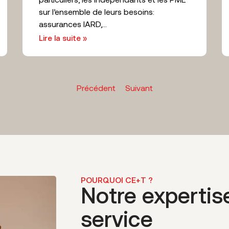
sur l’ensemble de leurs besoins:
assurances IARD,...
Lire la suite »
Précédent
Suivant
POURQUOI CE+T ?
Notre expertis
service