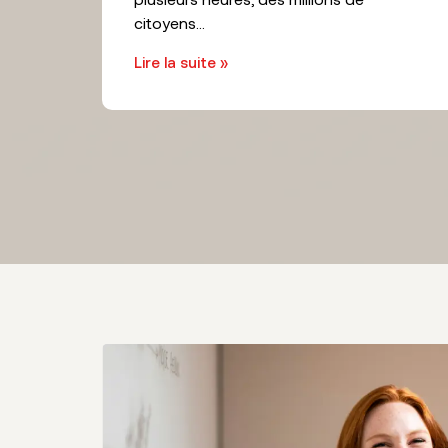
citoyens...
Lire la suite »