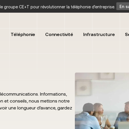
t le groupe CE+T pour révolutionner la téléphonie d’entreprise.
En s
Téléphonie
Connectivité
Infrastructure
S
lécommunications. Informations,
n et conseils, nous mettons notre
avoir une longueur d’avance, gardez