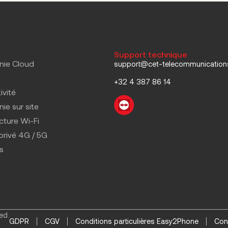
Support technique
nie Cloud
support@cet-telecommunicatio
+32 4 387 86 14
ivité
ie sur site
ucture Wi-Fi
privé 4G / 5G
s
ed.
GDPR
CGV
Conditions particulières Easy2Phone
Con