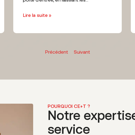
Lire la suite »
Précédent
Suivant
POURQUOI CE+T ?
Notre expertis
service