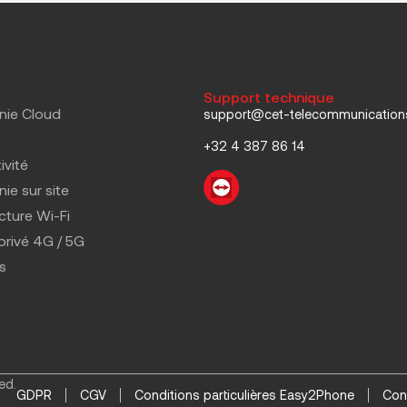
Support technique
nie Cloud
support@cet-telecommunicatio
+32 4 387 86 14
ivité
ie sur site
ucture Wi-Fi
privé 4G / 5G
s
ed.
GDPR
CGV
Conditions particulières Easy2Phone
Con