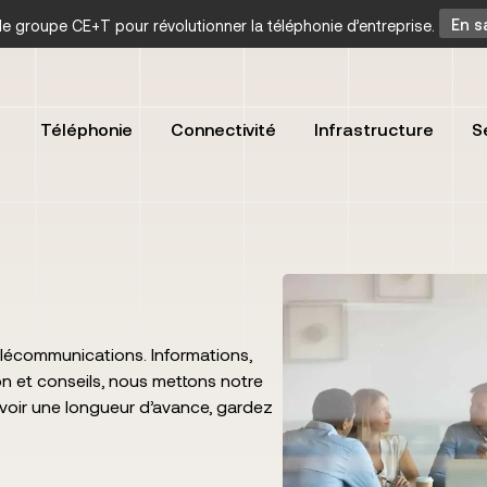
t le groupe CE+T pour révolutionner la téléphonie d’entreprise.
En s
Téléphonie
Connectivité
Infrastructure
S
lécommunications. Informations,
n et conseils, nous mettons notre
avoir une longueur d’avance, gardez