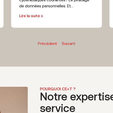
de données personnelles. Et...
Lire la suite »
Précédent
Suivant
POURQUOI CE+T ?
Notre expertis
service