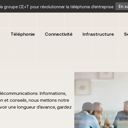
t le groupe CE+T pour révolutionner la téléphonie d’entreprise.
En s
Téléphonie
Connectivité
Infrastructure
S
lécommunications. Informations,
n et conseils, nous mettons notre
avoir une longueur d’avance, gardez