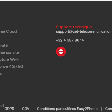
Support technique
nie Cloud
support@cet-telecommunicatio
+32 4 387 86 14
ivité
ie sur site
ucture Wi-Fi
privé 4G / 5G
s
ed.
GDPR
CGV
Conditions particulières Easy2Phone
Con