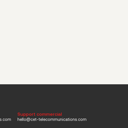
Support commercial
ns.com
hello@cet-telecommunications.com