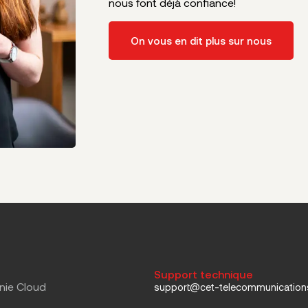
nous font déjà confiance!
On vous en dit plus sur nous
Support technique
nie Cloud
support@cet-telecommunicatio