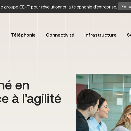
t le groupe CE+T pour révolutionner la téléphonie d’entreprise.
En s
Téléphonie
Connectivité
Infrastructure
S
né en
à l’agilité