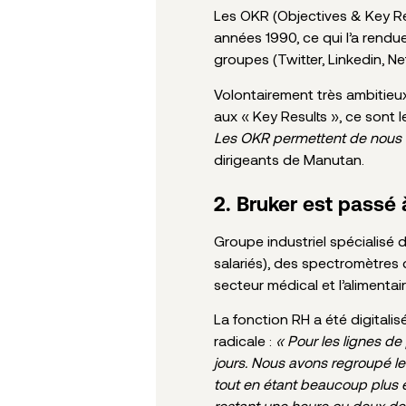
Les OKR (Objectives & Key Re
années 1990, ce qui l’a rendu
groupes (Twitter, Linkedin, Net
Volontairement très ambitieux,
aux « Key Results », ce sont
Les OKR permettent de nous foc
dirigeants de Manutan.
2. Bruker est passé 
Groupe industriel spécialisé d
salariés), des spectromètres 
secteur médical et l’alimentai
La fonction RH a été digitali
radicale :
« Pour les lignes d
jours. Nous avons regroupé le
tout en étant beaucoup plus ef
restant une heure ou deux de 