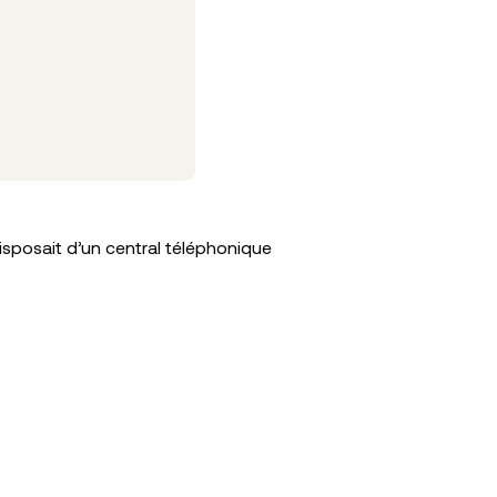
Cas cli
isposait d’un central téléphonique
4000 appe
Lire la sui