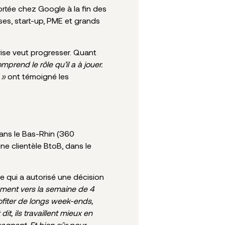
rtée chez Google à la fin des
ses, start-up, PME et grands
prise veut progresser. Quant
prend le rôle qu’il a à jouer.
e »
ont témoigné les
ans le Bas-Rhin (360
ne clientèle BtoB, dans le
e qui a autorisé une décision
vement vers la semaine de 4
ofiter de longs week-ends,
t, ils travaillent mieux en
agnant. Et bien sûr pour